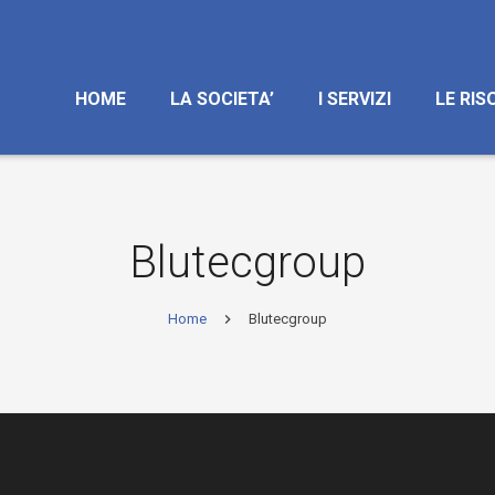
HOME
LA SOCIETA’
I SERVIZI
LE RIS
Blutecgroup
Home
Blutecgroup