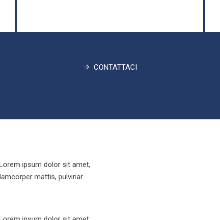
CONTATTACI
. Lorem ipsum dolor sit amet,
ullamcorper mattis, pulvinar
. Lorem ipsum dolor sit amet,