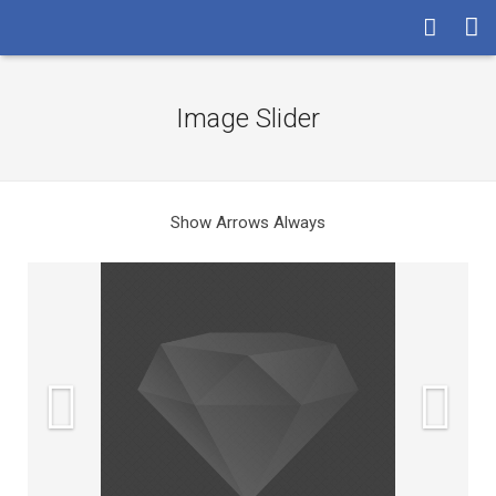
HOME
Image Slider
LA SOCIETA’
I SERVIZI
Show Arrows Always
LE RISORSE
ASSISTENZA
CONTATTI