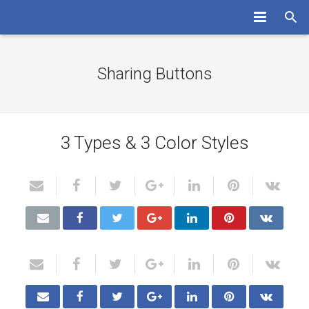
HOME
Sharing Buttons
LA SOCIETA’
I SERVIZI
3 Types & 3 Color Styles
LE RISORSE
ASSISTENZA
CONTATTI