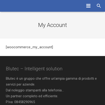
HOME
My Account
LA SOCIETA’
I SERVIZI
[woocommerce_my_account]
LE RISORSE
ASSISTENZA
Blutec – Intelligent solution
CONTATTI
Blutec è un gruppo che offre un'ampia gamma di prodotti e
servizi per aziende.
Dal noleggio stampanti alla telefonia...
Un partner completo ed efficiente.
P.Iva: 08458290965