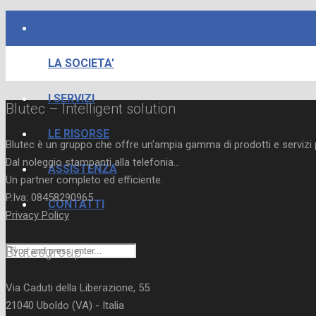
HOME
LA SOCIETA’
I SERVIZI
Blutec – Intelligent solution
LE RISORSE
Blutec è un gruppo che offre un'ampia gamma di prodotti e servizi 
Dal noleggio stampanti alla telefonia...
ASSISTENZA
Un partner completo ed efficiente.
P.Iva: 08458290965
CONTATTI
Privacy Policy
Blutecgroup
Via Caduti della Liberazione, 55
21040 Uboldo (VA) - Italia