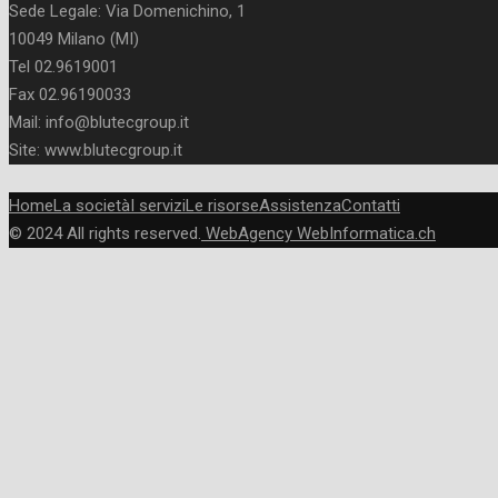
Sede Legale: Via Domenichino, 1
10049 Milano (MI)
Tel 02.9619001
Fax 02.96190033
Mail: info@blutecgroup.it
Site: www.blutecgroup.it
Home
La società
I servizi
Le risorse
Assistenza
Contatti
© 2024 All rights reserved.
WebAgency WebInformatica.ch