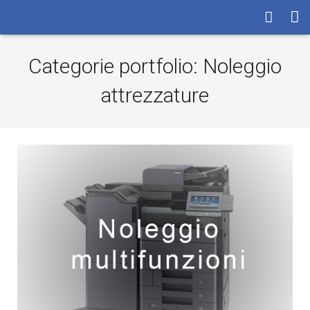
HOME
Categorie portfolio:
Noleggio
LA SOCIETA’
attrezzature
I SERVIZI
LE RISORSE
ASSISTENZA
CONTATTI